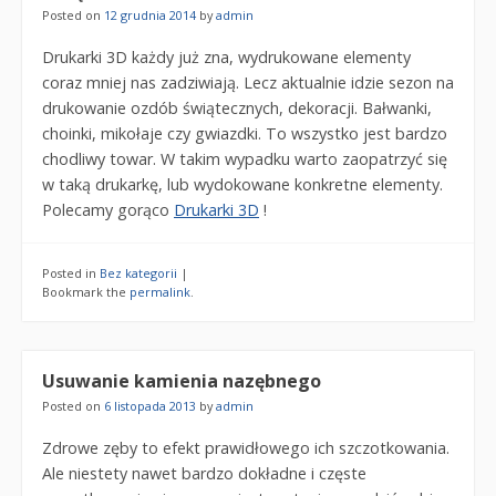
Posted on
12 grudnia 2014
by
admin
Drukarki 3D każdy już zna, wydrukowane elementy
coraz mniej nas zadziwiają. Lecz aktualnie idzie sezon na
drukowanie ozdób świątecznych, dekoracji. Bałwanki,
choinki, mikołaje czy gwiazdki. To wszystko jest bardzo
chodliwy towar. W takim wypadku warto zaopatrzyć się
w taką drukarkę, lub wydokowane konkretne elementy.
Polecamy gorąco
Drukarki 3D
!
Posted in
Bez kategorii
|
Bookmark the
permalink
.
Usuwanie kamienia nazębnego
Posted on
6 listopada 2013
by
admin
Zdrowe zęby to efekt prawidłowego ich szczotkowania.
Ale niestety nawet bardzo dokładne i częste