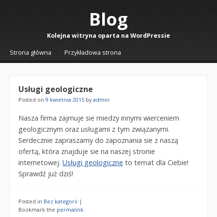
Blog
Kolejna witryna oparta na WordPressie
☰
Menu
Strona główna
Przykładowa strona
Skip to content
Usługi geologiczne
Posted on
9 kwietnia 2015
by
admin
Nasza firma zajmuje sie miedzy innymi wierceniem
geologicznym oraz usługami z tym związanymi.
Serdecznie zapraszamy do zapoznania sie z naszą
ofertą, która znajduje sie na naszej stronie
internetowej.
Usługi geologiczne
to temat dla Ciebie!
Sprawdź już dziś!
Posted in
Bez kategorii
|
Bookmark the
permalink
.