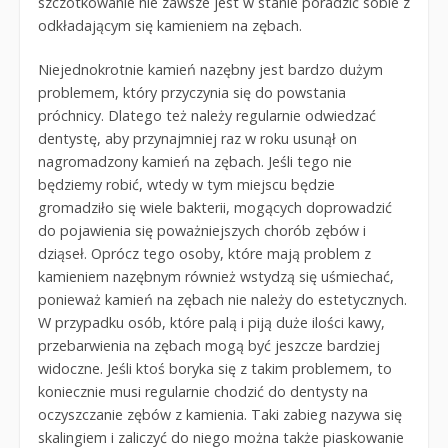
szczotkowanie nie zawsze jest w stanie poradzić sobie z
odkładającym się kamieniem na zębach.
Niejednokrotnie kamień nazębny jest bardzo dużym
problemem, który przyczynia się do powstania
próchnicy. Dlatego też należy regularnie odwiedzać
dentystę, aby przynajmniej raz w roku usunął on
nagromadzony kamień na zębach. Jeśli tego nie
będziemy robić, wtedy w tym miejscu będzie
gromadziło się wiele bakterii, mogących doprowadzić
do pojawienia się poważniejszych chorób zębów i
dziąseł. Oprócz tego osoby, które mają problem z
kamieniem nazębnym również wstydzą się uśmiechać,
ponieważ kamień na zębach nie należy do estetycznych.
W przypadku osób, które palą i piją duże ilości kawy,
przebarwienia na zębach mogą być jeszcze bardziej
widoczne. Jeśli ktoś boryka się z takim problemem, to
koniecznie musi regularnie chodzić do dentysty na
oczyszczanie zębów z kamienia. Taki zabieg nazywa się
skalingiem i zaliczyć do niego można także piaskowanie