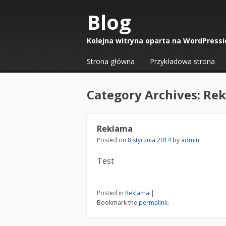
Blog
Kolejna witryna oparta na WordPressi
☰
Menu
Strona główna
Przykładowa strona
Skip to content
Category Archives:
Rek
Reklama
Posted on
8 stycznia 2014
by
admin
Test
Posted in
Reklama
|
Bookmark the
permalink
.