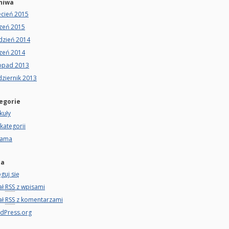
hiwa
ecień 2015
czeń 2015
dzień 2014
czeń 2014
topad 2013
ziernik 2013
egorie
kuły
kategorii
lama
ta
guj się
ał
RSS
z wpisami
ał
RSS
z komentarzami
dPress.org