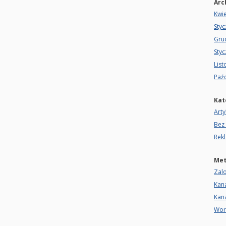
Arc
Kwi
Sty
Gru
Sty
Lis
Paźd
Kat
Arty
Bez 
Rek
Me
Zalo
Kan
Kan
Wor