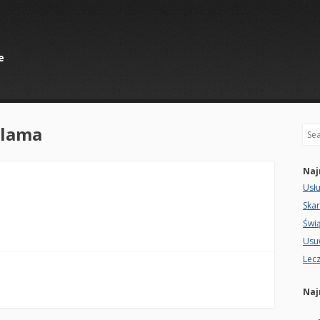
e
lama
Sea
Naj
Usłu
Ska
Świ
Usu
Lec
Naj