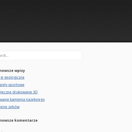
rch
nowsze wpisy
gi geologiczne
rpety sportowe
ąteczne drukowanie 3D
wanie kamienia nazębnego
zenie zębów
nowsze komentarze